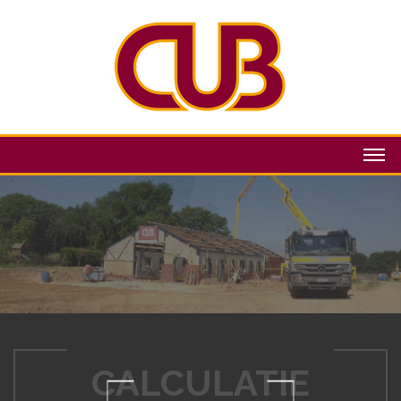
UITVOERING
CALCULATIE